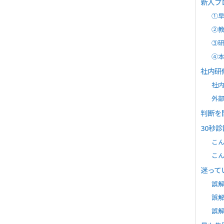
新人プ
①
②
③
④
社内研
社
外
判断を
30秒
こ
こ
迷って
誤解
誤解
誤解