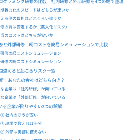
ログラミング研修の比較｜社内研修と外部研修を4つの軸で整理
早期戦力化のスピードはどちらが速いか
教える側の負担はどれくらい違うか
研修の質は安定するか（属人化リスク）
本当のコストはどちらが安いか
修と外部研修｜総コストを簡易シミュレーションで比較
内研修の総コストシミュレーション
部研修の総コストシミュレーション
間違えると起こるリスク一覧
診断｜あなたの会社はどちら向き？
んな企業は「社内研修」が向いている
んな企業は「外部研修」が向いている
いる企業が陥りやすい3つの誤解
① 社内のほうが安い
② 現場で教えれば十分
③ 外部は実務に使えない