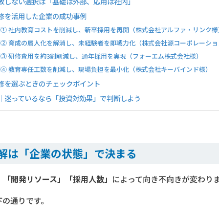
敗しない選択は「基礎は外部、応用は社内」
修を活用した企業の成功事例
例① 社内教育コストを削減し、新卒採用を再開（株式会社アルファ・リンク様
例② 育成の属人化を解消し、未経験者を即戦力化（株式会社源コーポレーショ
例③ 研修費用を約3割削減し、通年採用を実現（フォーエム株式会社様）
例④ 教育専任工数を削減し、現場負担を最小化（株式会社キーバインド様）
修を選ぶときのチェックポイント
｜迷っているなら「投資対効果」で判断しよう
解は「企業の状態」で決まる
」「開発リソース」「採用人数」
によって向き不向きが変わり
下の通りです。